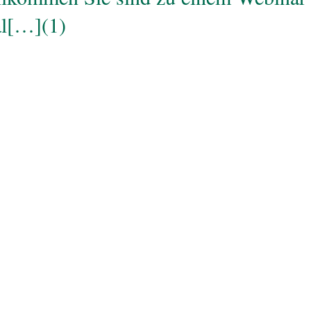
al[…](1)